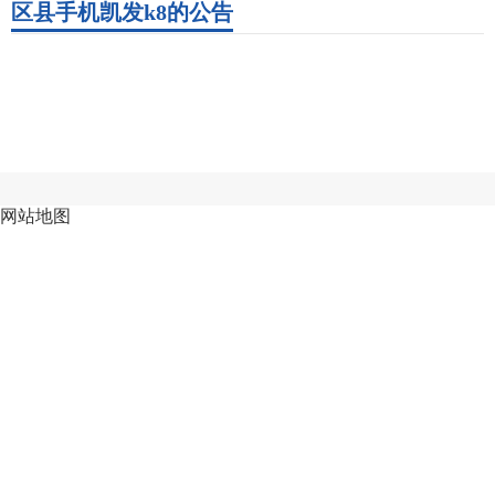
区县手机凯发k8的公告
网站地图