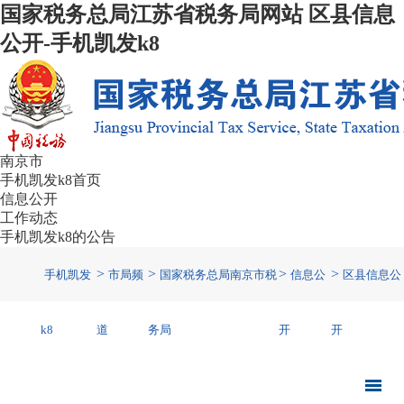
国家税务总局江苏省税务局网站 区县信息
公开-手机凯发k8
南京市
手机凯发k8首页
信息公开
工作动态
手机凯发k8的公告
>
>
>
>
手机凯发
市局频
国家税务总局南京市税
信息公
区县信息公
k8
道
务局
开
开