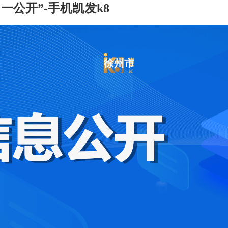
一公开”-手机凯发k8
徐州市