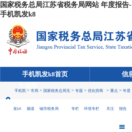
国家税务总局江苏省税务局网站 年度报告-
手机凯发k8
手机凯发k8首页
信
无锡市
>
>
>
>
>
>
手机凯
市局
国家税务总局无
专题
优化营商
重点
年度
发k8
频道
锡市税务局
专栏
环境专栏
关注
报告