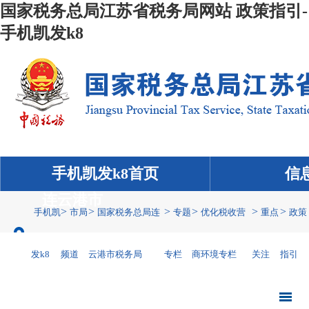
国家税务总局江苏省税务局网站 政策指引-
手机凯发k8
手机凯发k8首页
信
连云港市
>
>
>
>
>
>
手机凯
市局
国家税务总局连
专题
优化税收营
重点
政策
发k8
频道
云港市税务局
专栏
商环境专栏
关注
指引