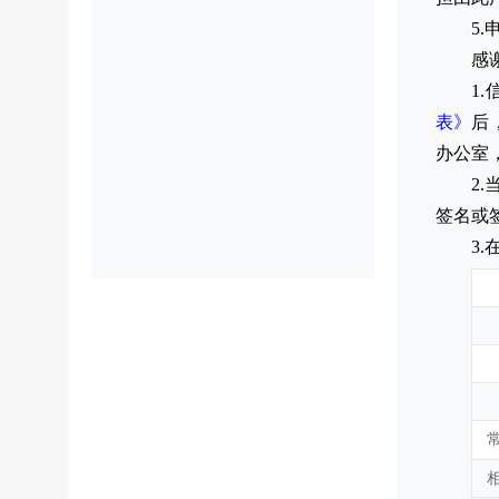
5
感
1
表》
后
办公室
2
签名或
3