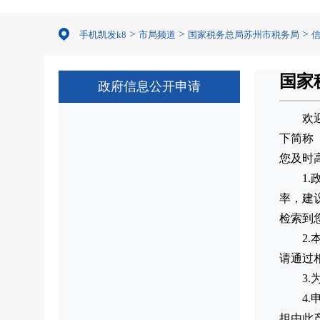
>
>
>
手机凯发k8
市局频道
国家税务总局苏州市税务局
国家
政府信息公开申请
欢
下简称
您及时
1
率，建
检索到
2
请通过
3
4
担由此