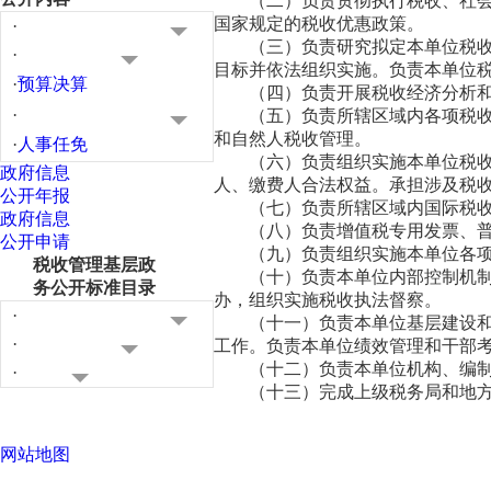
（二）负责贯彻执行税收、社
国家规定的税收优惠政策。
·
（三）负责研究拟定本单位税
·
目标并依法组织实施。负责本单位
·
预算决算
（四）负责开展税收经济分析
·
（五）负责所辖区域内各项税
和自然人税收管理。
·
人事任免
（六）负责组织实施本单位税
政府信息
人、缴费人合法权益。承担涉及税
公开年报
（七）负责所辖区域内国际税
政府信息
（八）负责增值税专用发票、
公开申请
（九）负责组织实施本单位各
税收管理基层政
（十）负责本单位内部控制机
务公开标准目录
办，组织实施税收执法督察。
·
（十一）负责本单位基层建设
·
工作。负责本单位绩效管理和干部
（十二）负责本单位机构、编
·
（十三）完成上级税务局和地
网站地图