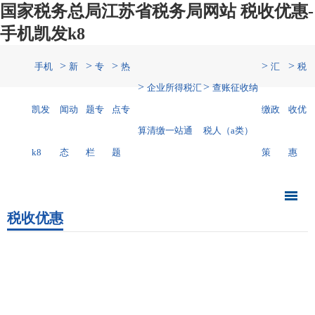
国家税务总局江苏省税务局网站 税收优惠-
手机凯发k8
>
>
>
>
>
手机
新
专
热
汇
税
>
>
企业所得税汇
查账征收纳
凯发
闻动
题专
点专
缴政
收优
算清缴一站通
税人（a类）
k8
态
栏
题
策
惠
税收优惠