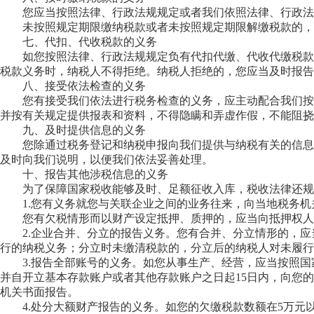
您应当按照法律、行政法规规定或者我们依照法律、行政法
未按照规定期限缴纳税款或者未按照规定期限解缴税款的，我
七、代扣、代收税款的义务
如您按照法律、行政法规规定负有代扣代缴、代收代缴税款义
税款义务时，纳税人不得拒绝。纳税人拒绝的，您应当及时报告
八、接受依法检查的义务
您有接受我们依法进行税务检查的义务，应主动配合我们按法
并按有关规定提供报表和资料，不得隐瞒和弄虚作假，不能阻
九、及时提供信息的义务
您除通过税务登记和纳税申报向我们提供与纳税有关的信息外
及时向我们说明，以便我们依法妥善处理。
十、报告其他涉税信息的义务
为了保障国家税收能够及时、足额征收入库，税收法律还规
1.您有义务就您与关联企业之间的业务往来，向当地税务机
您有欠税情形而以财产设定抵押、质押的，应当向抵押权人
2.企业合并、分立的报告义务。您有合并、分立情形的，应
行的纳税义务；分立时未缴清税款的，分立后的纳税人对未履行
3.报告全部账号的义务。如您从事生产、经营，应当按照国
并自开立基本存款账户或者其他存款账户之日起15日内，向您
机关书面报告。
4.处分大额财产报告的义务。如您的欠缴税款数额在5万元