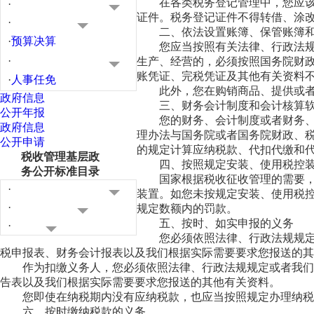
在各类税务登记管理中，您应该根
·
证件。税务登记证件不得转借、涂
·
二、依法设置账簿、保管账簿和有
·
预算决算
您应当按照有关法律、行政法规和
·
生产、经营的，必须按照国务院财
账凭证、完税凭证及其他有关资料
·
人事任免
此外，您在购销商品、提供或者接
政府信息
三、财务会计制度和会计核算软
公开年报
您的财务、会计制度或者财务、会
政府信息
理办法与国务院或者国务院财政、
公开申请
的规定计算应纳税款、代扣代缴和
税收管理基层政
四、按照规定安装、使用税控装
务公开标准目录
国家根据税收征收管理的需要，积
·
装置。如您未按规定安装、使用税
·
规定数额内的罚款。
五、按时、如实申报的义务
·
您必须依照法律、行政法规规定或
税申报表、财务会计报表以及我们根据实际需要要求您报送的其
作为扣缴义务人，您必须依照法律、行政法规规定或者我们依
告表以及我们根据实际需要要求您报送的其他有关资料。
您即使在纳税期内没有应纳税款，也应当按照规定办理纳税申
六、按时缴纳税款的义务