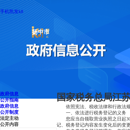
手机凯发k8
扬中市
政府信息
国家税务总局江苏
公开指南
政府信息
依照宪法、税收法律和行政法规
公开制度
一、依法进行税务登记的义务
法定主动
您应当自领取营业执照之日起30
公开内容
记、税务登记内容发生变化后的变