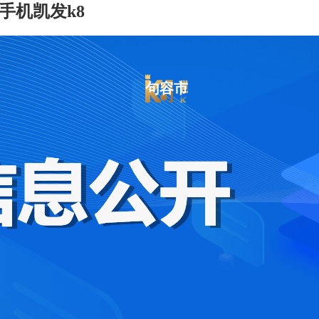
手机凯发k8
句容市