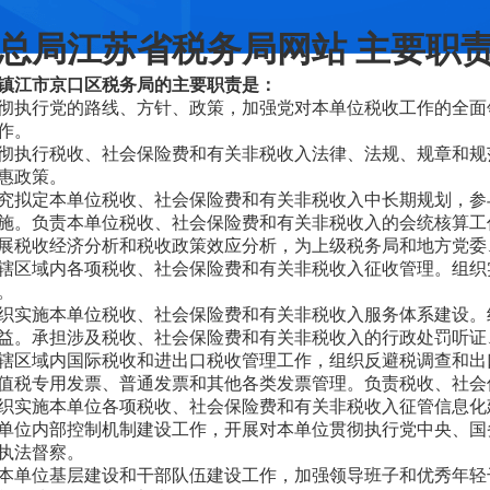
总局江苏省税务局网站 主要职责
镇江市京口区税务局的主要职责是：
彻执行党的路线、方针、政策，加强党对本单位税收工作的全面
作。
彻执行税收、社会保险费和有关非税收入法律、法规、规章和规
惠政策。
究拟定本单位税收、社会保险费和有关非税收入中长期规划，参
施。负责本单位税收、社会保险费和有关非税收入的会统核算工
展税收经济分析和税收政策效应分析，为上级税务局和地方党委
辖区域内各项税收、社会保险费和有关非税收入征收管理。组织
。
织实施本单位税收、社会保险费和有关非税收入服务体系建设。
益。承担涉及税收、社会保险费和有关非税收入的行政处罚听证
辖区域内国际税收和进出口税收管理工作，组织反避税调查和出
值税专用发票、普通发票和其他各类发票管理。负责税收、社会
织实施本单位各项税收、社会保险费和有关非税收入征管信息化
单位内部控制机制建设工作，开展对本单位贯彻执行党中央、国
执法督察。
本单位基层建设和干部队伍建设工作，加强领导班子和优秀年轻