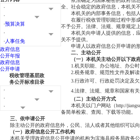
依法确定为国家秘密的政府信
全、社会稳定的政府信息，本机关
·
本机关的内部事务信息，包括
·
在履行税收管理职能过程中形
·
预算决算
不予公开。法律、法规、规章规定
·
本机关向申请人提供的信息，
关不予提供。
·
人事任免
申请人以政府信息公开申请的
政府信息
二、主动公开
公开年报
（一）本机关主动公开以下政
政府信息
1.机关职能、办公地址、办公
公开申请
2.税务规章、规范性文件及解
税收管理基层政
3.
行政许可、行政处罚决定及欠
务公开标准目录
·
4.法律、法规、规章和国家有
·
（二）主动公开方式
本机关以门户网站（http://jiangs
·
备简单检索、查阅、下载等功能。
三、依申请公开
除主动公开的政府信息外，公民、法人或者其他组织可以向
（一）政府信息公开工作机构
本机关受理政府信息公开申请的机构为滨海县税务局政务公