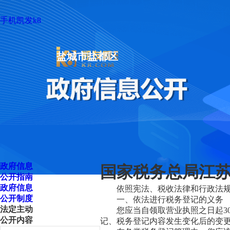
手机凯发k8
盐城市盐都区
政府信息
国家税务总局江苏
公开指南
政府信息
依照宪法、税收法律和行政法
公开制度
一、依法进行税务登记的义务
法定主动
您应当自领取营业执照之日起3
公开内容
记、税务登记内容发生变化后的变