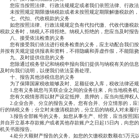
您应当按照法律、行政法规规定或者我们依照法律、行政
未按照规定期限缴纳税款或者未按照规定期限解缴税款的，
七、代扣、代收税款的义务
如您按照法律、行政法规规定负有代扣代缴、代收代缴税款
税款义务时，纳税人不得拒绝。纳税人拒绝的，您应当及时报告
八、接受依法检查的义务
您有接受我们依法进行税务检查的义务，应主动配合我们按
并按有关规定提供报表和资料，不得隐瞒和弄虚作假，不能阻
九、及时提供信息的义务
您除通过税务登记和纳税申报向我们提供与纳税有关的信息
及时向我们说明，以便我们依法妥善处理。
十、报告其他涉税信息的义务
为了保障国家税收能够及时、足额征收入库，税收法律还规
1.您有义务就您与关联企业之间的业务往来，向当地税务
您有欠税情形而以财产设定抵押、质押的，应当向抵押权人
2.企业合并、分立的报告义务。您有合并、分立情形的，
行的纳税义务；分立时未缴清税款的，分立后的纳税人对未履行
3.报告全部账号的义务。如您从事生产、经营，应当按照
并自开立基本存款账户或者其他存款账户之日起15日内，向您
机关书面报告。
4.处分大额财产报告的义务。如您的欠缴税款数额在5万