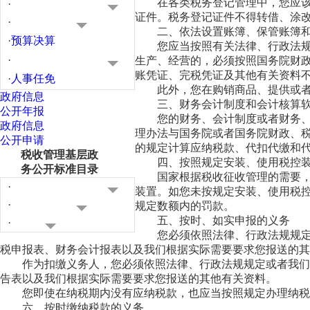
在各类税务登记管理中，您应
·
证件。税务登记证件不得转借、涂
·
二、依法设置账簿、保管账簿
·
预算决算
您应当按照有关法律、行政法
·
生产、经营的，必须按照国务院财
账凭证、完税凭证及其他有关资料
·
人事任免
此外，您在购销商品、提供或
政府信息
三、财务会计制度和会计核算
公开年报
您的财务、会计制度或者财务
政府信息
理办法与国务院或者国务院财政、
公开申请
的规定计算应纳税款、代扣代缴和
税收管理基层政
四、按照规定安装、使用税控
务公开标准目录
国家根据税收征收管理的需要
·
装置。如您未按规定安装、使用税
·
规定数额内的罚款。
五、按时、如实申报的义务
·
您必须依照法律、行政法规规
税申报表、财务会计报表以及我们根据实际需要要求您报送的其
作为扣缴义务人，您必须依照法律、行政法规规定或者我们
告表以及我们根据实际需要要求您报送的其他有关资料。
您即使在纳税期内没有应纳税款，也应当按照规定办理纳税
六、按时缴纳税款的义务