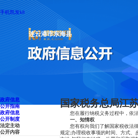
手机凯发k8
连云港市东海县
政府信息
国家税务总局江苏
公开指南
政府信息
您在履行纳税义务过程中，依
公开制度
一、知情权
法定主动
您有权向我们了解国家税收法
公开内容
规定;办理税收事项的时间、方式、