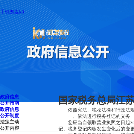
手机凯发k8
南通市启东市
政府信息
国家税务总局江苏
公开指南
政府信息
依照宪法、税收法律和行政法
公开制度
一、依法进行税务登记的义务
法定主动
您应当自领取营业执照之日起3
公开内容
记、税务登记内容发生变化后的变