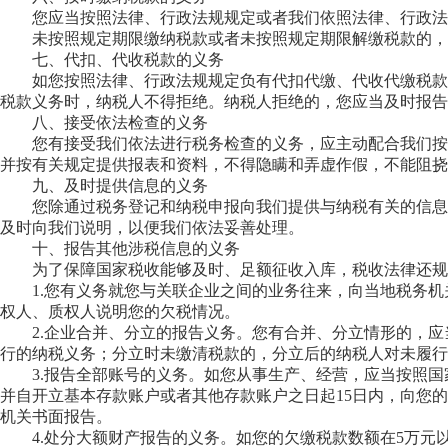
您应当按照法律、行政法规规定或者我们依照法律、行政
未按照规定期限缴纳税款或者未按照规定期限解缴税款的，
七、代扣、代收税款的义务
如您按照法律、行政法规规定负有代扣代缴、代收代缴税款
税款义务时，纳税人不得拒绝。纳税人拒绝的，您应当及时报告
八、接受依法检查的义务
您有接受我们依法进行税务检查的义务，应主动配合我们按
并按有关规定提供报表和资料，不得隐瞒和弄虚作假，不能阻挠
九、及时提供信息的义务
您除通过税务登记和纳税申报向我们提供与纳税有关的信息
及时向我们说明，以便我们依法妥善处理。
十、报告其他涉税信息的义务
为了保障国家税收能够及时、足额征收入库，税收法律还规
1.您有义务就您与关联企业之间的业务往来，向当地税务
权人、质权人说明您的欠税情况。
2.企业合并、分立的报告义务。您有合并、分立情形的，
行的纳税义务；分立时未缴清税款的，分立后的纳税人对未履行
3.报告全部账号的义务。如您从事生产、经营，应当按照
并自开立基本存款账户或者其他存款账户之日起15日内，向您
机关书面报告。
4.处分大额财产报告的义务。如您的欠缴税款数额在5万