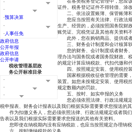
在各类税务登记管理中，您应
·
证件。税务登记证件不得转借、涂
·
二、依法设置账簿、保管账簿
·
预算决算
您应当按照有关法律、行政法
·
生产、经营的，必须按照国务院财
账凭证、完税凭证及其他有关资料
·
人事任免
此外，您在购销商品、提供或
政府信息
三、财务会计制度和会计核算
公开年报
您的财务、会计制度或者财务
政府信息
理办法与国务院或者国务院财政、
公开申请
的规定计算应纳税款、代扣代缴和
税收管理基层政
四、按照规定安装、使用税控
务公开标准目录
国家根据税收征收管理的需要
·
装置。如您未按规定安装、使用税
·
规定数额内的罚款。
五、按时、如实申报的义务
·
您必须依照法律、行政法规规
税申报表、财务会计报表以及我们根据实际需要要求您报送的其
作为扣缴义务人，您必须依照法律、行政法规规定或者我们
告表以及我们根据实际需要要求您报送的其他有关资料。
您即使在纳税期内没有应纳税款，也应当按照规定办理纳税
六、按时缴纳税款的义务