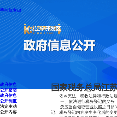
手机凯发k8
南京江宁开发区
政府信息
国家税务总局江苏
公开指南
政府信息
依照宪法、税收法律和行政法
公开制度
一、依法进行税务登记的义务
法定主动
您应当自领取营业执照之日起3
公开内容
记、税务登记内容发生变化后的变