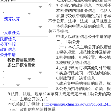
依法确定为国家秘密的政府信
全、社会稳定的政府信息，本机关
·
本机关的内部事务信息，包括
·
在履行税收管理职能过程中形
·
预算决算
不予公开。法律、法规、规章规定
·
本机关向申请人提供的信息，
关不予提供。
·
人事任免
申请人以政府信息公开申请的
政府信息
二、主动公开
公开年报
（一）本机关主动公开的政府
政府信息
1.税务规章、规范性文件及解
公开申请
2.机关职能、机构设置、办公
税收管理基层政
3.税收收入统计信息；
务公开标准目录
4.办理行政许可和其他对外管
·
5.实施行政处罚、行政强制的
·
6.财政预算、决算信息；
7.政府集中采购项目的目录、
·
8.公务员招考的职位、名额、
9.法律、法规、规章和国家有关规定规定应当主动公开的其
（二）主动公开的方式
本机关以门户网站（
https://jiangsu.chinatax.gov.cn/col/col1241
（三）政府信息的编排体系