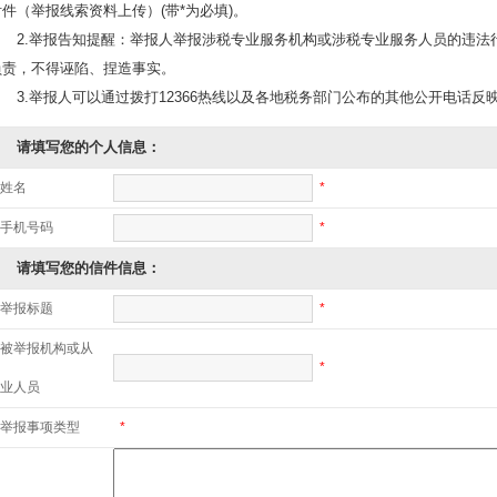
附件（举报线索资料上传）(带*为必填)。
2.举报告知提醒：举报人举报涉税专业服务机构或涉税专业服务人员的违法
负责，不得诬陷、捏造事实。
3.举报人可以通过拨打12366热线以及各地税务部门公布的其他公开电话反
请填写您的个人信息：
姓名
*
手机号码
*
请填写您的信件信息：
举报标题
*
被举报机构或从
*
业人员
举报事项类型
*