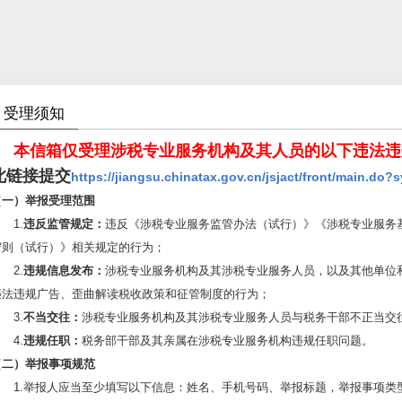
受理须知
本信箱仅受理涉税专业服务机构及其人员的以下违法违
此链接提交
https://jiangsu.chinatax.gov.cn/jsjact/front/main.do?
（一）举报受理范围
1.
违反监管规定：
违反
《涉税专业服务监管办法（试行）》
《涉税专业服务
守则（试行）》
相关规定的行为；
2.
违规信息发布：
涉税专业服务机构及其涉税专业服务人员，以及其他单位
违法违规广告、歪曲解读税收政策和征管制度的行为；
3.
不当交往：
涉税专业服务机构及其涉税专业服务人员与税务干部不正当交
4.
违规任职：
税务部干部及其亲属在涉税专业服务机构违规任职问题。
（二）举报事项规范
1.举报人应当至少填写以下信息：姓名、手机号码、举报标题，举报事项类